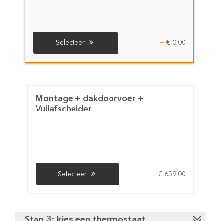
+
€ 0.00
Selecteer
Montage + dakdoorvoer +
Vuilafscheider
+
€ 659.00
Selecteer
Stap 3: kies een thermostaat