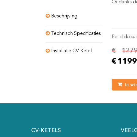
Ondanks d
Beschrijving
Technisch Specificaties
Beschikbaa
€
1279
Installatie CV-Ketel
€
1199
In wi
CV-KETELS
VEEL