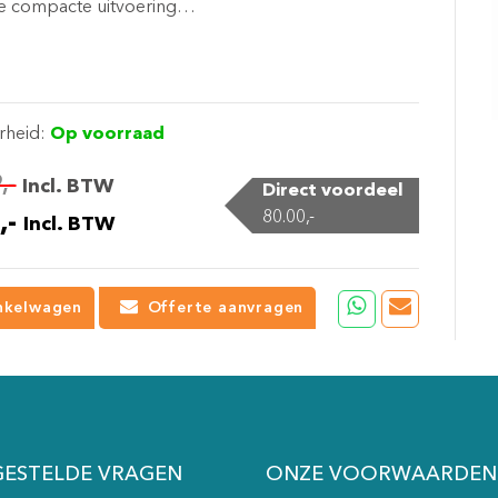
e compacte uitvoering…
rheid:
Op voorraad
,-
Incl. BTW
Direct voordeel
80.00,-
,-
Incl. BTW
nkelwagen
Offerte aanvragen
GESTELDE VRAGEN
ONZE VOORWAARDEN