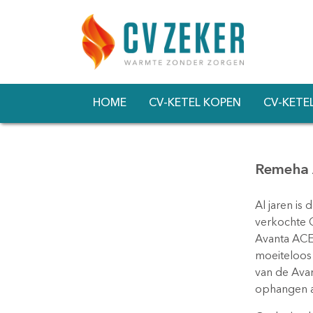
HOME
CV-KETEL KOPEN
CV-KETE
Remeha
Al jaren i
verkochte 
Avanta ACE
moeiteloos 
van de Ava
ophangen a