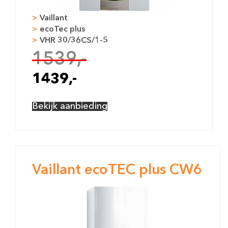
Ne
Vaillant
ecoTec plus
VHR 30/36CS/1-5
CW5
1539,-
RVS
HR107
1439,-
ja
Gesloten
Bekijk aanbieding
NZ ja
ja
10.5 ltr/min
720mm
440mm
348 mm
Vaillant ecoTEC plus CW6
KG
ja
nee
CV 30kW