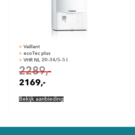
22 mm
15 mm
15 mm
2x80
Hangend
ja
Nee
ja
Vaillant
nee
ecoTec plus
VHR NL 20-34/5-5 l
CW6
2289,-
RVS
HR107
2169,-
SV ja
Gesloten
Bekijk aanbieding
nee
ja
14ltr/min
720mm
440mm
563mm