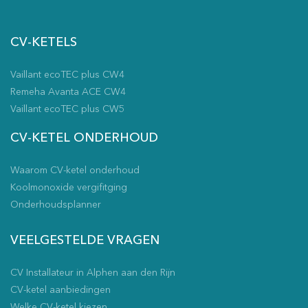
38KG
nee
CV-KETELS
ja
30kW
Vaillant ecoTEC plus CW4
22 mm
Remeha Avanta ACE CW4
15 mm
Vaillant ecoTEC plus CW5
15 mm
2x80
CV-KETEL ONDERHOUD
Hangend
ja
Waarom CV-ketel onderhoud
Nee
Koolmonoxide vergifitging
ja
nee
Onderhoudsplanner
VEELGESTELDE VRAGEN
CV Installateur in Alphen aan den Rijn
CV-ketel aanbiedingen
Welke CV-ketel kiezen