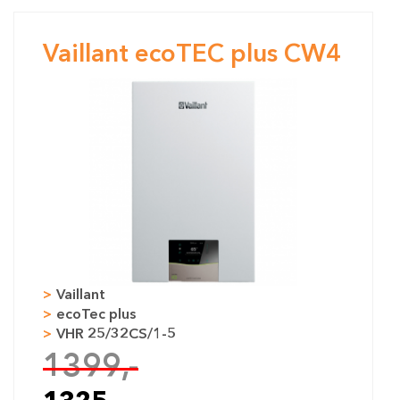
Vaillant ecoTEC plus CW4
Vaillant
ecoTec plus
VHR 25/32CS/1-5
CW4
1399,-
RVS
CV rendement HR107