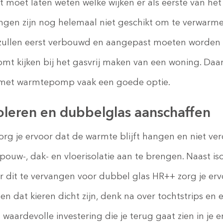
moet laten weten welke wijken er als eerste van het g
ngen zijn nog helemaal niet geschikt om te verwarm
llen eerst verbouwd en aangepast moeten worden na
komt kijken bij het gasvrij maken van een woning. Da
l met warmtepomp vaak een goede optie.
soleren en dubbelglas aanschaffen
org je ervoor dat de warmte blijft hangen en niet verd
pouw-, dak- en vloerisolatie aan te brengen. Naast is
 dit te vervangen voor dubbel glas HR++ zorg je erv
gen dat kieren dicht zijn, denk na over tochtstrips e
ardevolle investering die je terug gaat zien in je en