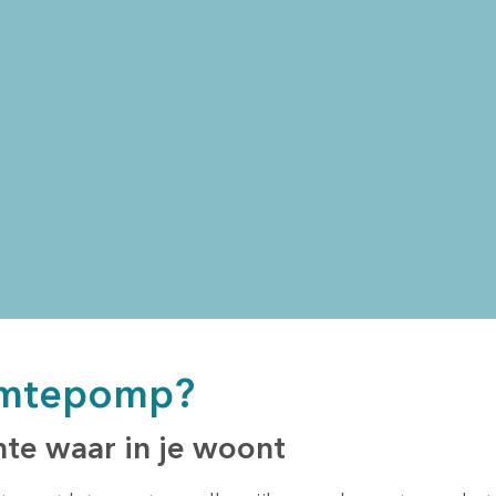
rmtepomp?
te waar in je woont