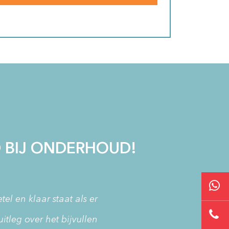
 BIJ ONDERHOUD!
el en klaar staat als er
itleg over het bijvullen