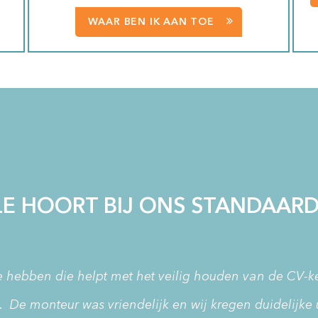
WAAR BEN IK AAN TOE
 HOORT BIJ ONS STANDAARD
 te hebben die helpt met het veilig houden van de CV-ket
. De monteur was vriendelijk en wij kregen duidelijke u