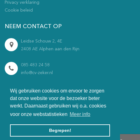
Privacy verklaring
Cookie beleid
NEEM CONTACT OP
Leidse Schouw 2, 4E
2408 AE Alphen aan den Rijn
085 483 24 58
info@cv-zeker.nl
Maandag t/m vrijdag
Wij gebruiken cookies om ervoor te zorgen
09:00 - 17:00
dat onze website voor de bezoeker beter
werkt. Daarnaast gebruiken wij o.a. cookies
voor onze webstatistieken
Meer info
Begrepen!