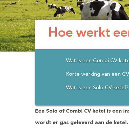
Hoe werkt ee
Wat is een Combi CV kete
Korte werking van een CV
Wat is een Solo CV ketel?
Een Solo of Combi CV ketel is een 
wordt er gas geleverd aan de ketel.