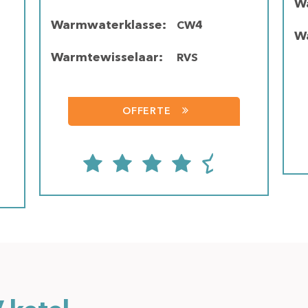
W
Warmwaterklasse:
CW4
W
Warmtewisselaar:
RVS
OFFERTE