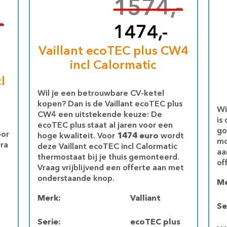
1574,-
-
1474,-
Vaillant ecoTEC plus CW4
incl Calormatic
l
Wil je een betrouwbare CV-ketel
kopen? Dan is de Vaillant ecoTEC plus
Wi
CW4 een uitstekende keuze: De
is
ecoTEC plus staat al jaren voor een
go
oor
hoge kwaliteit. Voor
1474 euro
wordt
mo
ra
deze Vaillant ecoTEC incl Calormatic
aa
thermostaat bij je thuis gemonteerd.
of
Vraag vrijblijvend een offerte aan met
onderstaande knop.
Me
Merk:
Valliant
Se
Serie:
ecoTEC plus